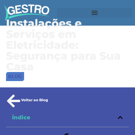
Instalações e
Serviços em
Eletricidade:
Segurança para Sua
Casa
BLOG
Voltar ao Blog
Índice